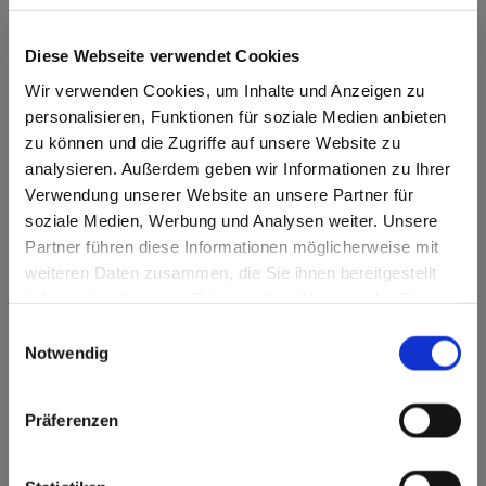
benötigt:
Diese Webseite verwendet Cookies
Personalausweis
Wir verwenden Cookies, um Inhalte und Anzeigen zu
personalisieren, Funktionen für soziale Medien anbieten
zu können und die Zugriffe auf unsere Website zu
bei Ledigen: Geburtsurkunde
analysieren. Außerdem geben wir Informationen zu Ihrer
Verwendung unserer Website an unsere Partner für
soziale Medien, Werbung und Analysen weiter. Unsere
bei Verheirateten: Heiratsurkunde oder Buch
Partner führen diese Informationen möglicherweise mit
der Familie
weiteren Daten zusammen, die Sie ihnen bereitgestellt
haben oder die sie im Rahmen Ihrer Nutzung der Dienste
gesammelt haben.
Einwilligungsauswahl
bei Geschiedenen: Scheidungsurteil,
Notwendig
Heiratsurkunde mit Scheidungsvermerk
oder Buch der Familie
Präferenzen
bei Verwitweten: Heiratsurkunde und