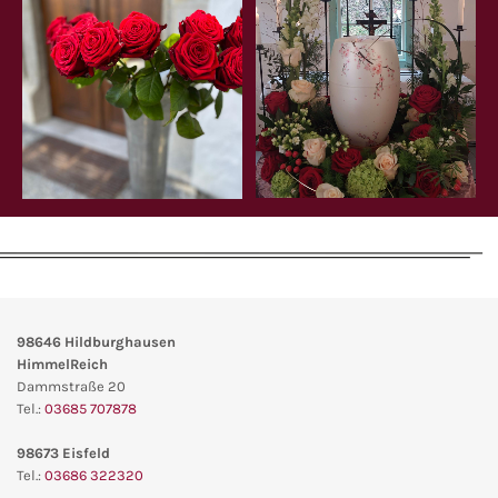
98646
Hildburghausen
HimmelReich
Dammstraße 20
Tel.:
03685 707878
98673 Eisfeld
Tel.:
03686 322320