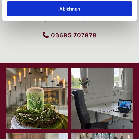
Ablehnen
24 Stunden Service

03685 707878