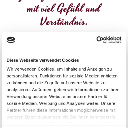
mit viel Gefühl und
Verständnis.
Mit Einfühlungsvermögen und Verständnis stehen
wir den Angehörigen in ihrer Zeit des Verlustes zur
Seite. Unser Ziel ist es, Ihnen in dieser schwierigen
Diese Webseite verwendet Cookies
Phase Trost zu spenden und Raum für die
Wir verwenden Cookies, um Inhalte und Anzeigen zu
Trauerarbeit zu schaffen.
personalisieren, Funktionen für soziale Medien anbieten
zu können und die Zugriffe auf unsere Website zu
Die Organisation einer Bestattung ist ein sehr
analysieren. Außerdem geben wir Informationen zu Ihrer
persönlicher Prozess. Heutzutage ist der Bestatter
Verwendung unserer Website an unsere Partner für
weit mehr als nur ein Anbieter von Särgen und
soziale Medien, Werbung und Analysen weiter. Unsere
Transportdienstleistungen. Wir sehen unsere
Partner führen diese Informationen möglicherweise mit
weiteren Daten zusammen, die Sie ihnen bereitgestellt
Aufgabe darin, einfühlsame Unterstützung und
haben oder die sie im Rahmen Ihrer Nutzung der Dienste
Begleitung anzubieten, um die Trauernden auf