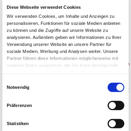
Als erfahrenes Bestattungsunternehmen begleiten
Diese Webseite verwendet Cookies
wir Sie zuverlässig durch den gesamten Prozess.
Wir verwenden Cookies, um Inhalte und Anzeigen zu
Unsere Leistungen umfassen unter anderem:
personalisieren, Funktionen für soziale Medien anbieten
zu können und die Zugriffe auf unsere Website zu
analysieren. Außerdem geben wir Informationen zu Ihrer
Organisation und Planung der Beerdigung
Verwendung unserer Website an unsere Partner für
soziale Medien, Werbung und Analysen weiter. Unsere
Partner führen diese Informationen möglicherweise mit
Überführung und Versorgung des Verstorbenen
weiteren Daten zusammen, die Sie ihnen bereitgestellt
haben oder die sie im Rahmen Ihrer Nutzung der Dienste
gesammelt haben.
Einwilligungsauswahl
Notwendig
Abstimmung mit Ämtern, Friedhofsverwaltung
und weiteren Stellen
Präferenzen
Gestaltung und Durchführung der Trauerfeier
Statistiken