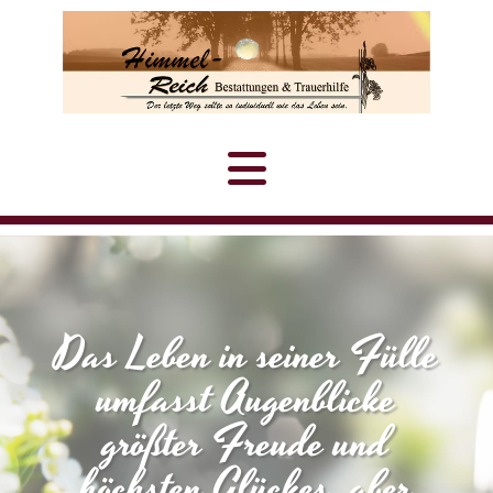
Das Leben in seiner Fülle
umfasst Augenblicke
größter Freude und
höchsten Glückes, aber