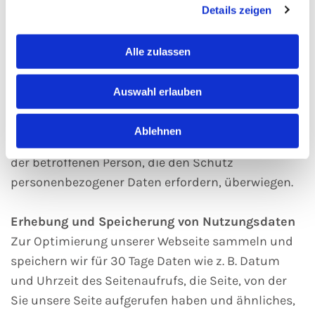
eine betroffene Person schwer verletzt und daher
Details zeigen
dessen personenbezogenen Daten z.B. an einen
Arzt weitergegeben werden.
Alle zulassen
Die Verarbeitung beruht auf Art. 6 I lit. f DSGVO,
wenn die Verarbeitung zur Wahrung der
Auswahl erlauben
berechtigten Interessen des Verantwortlichen oder
eines Dritten erforderlich ist, sofern nicht die
Ablehnen
Interessen oder Grundrechte und Grundfreiheiten
der betroffenen Person, die den Schutz
personenbezogener Daten erfordern, überwiegen.
Erhebung und Speicherung von Nutzungsdaten
Zur Optimierung unserer Webseite sammeln und
speichern wir für 30 Tage Daten wie z. B. Datum
und Uhrzeit des Seitenaufrufs, die Seite, von der
Sie unsere Seite aufgerufen haben und ähnliches,