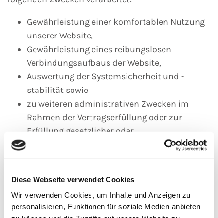
Gewährleistung einer komfortablen Nutzung
unserer Website,
Gewährleistung eines reibungslosen
Verbindungsaufbaus der Website,
Auswertung der Systemsicherheit und -
stabilität sowie
zu weiteren administrativen Zwecken im
Rahmen der Vertragserfüllung oder zur
Erfüllung gesetzlicher oder
aufsichtsbehördlicher Anforderungen an uns.
Die Verarbeitung beruht auf Art. 6 I lit. a DSGVO,
Diese Webseite verwendet Cookies
wenn Sie uns Ihre Einwilligung zu der Verarbeitung
der sie betreffenden personenbezogenen Daten für
Wir verwenden Cookies, um Inhalte und Anzeigen zu
personalisieren, Funktionen für soziale Medien anbieten
einen oder mehrere bestimmte Zwecke gegeben
zu können und die Zugriffe auf unsere Website zu